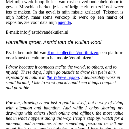
Met mijn werk hoop ik iets van rust en verbondenheid door te
geven. Misschien herken je iets of krijg je zin om zelf ook weer
iets te maken. In dat geval is mijn missie geslaagd! Tekenen is
mijn hobby, maar soms verkoop ik werk op
een markt of
expositie, zie voor data mijn
agenda
.
E-mail: info@astridvandekuilen.nl
Hartelijke groet, Astrid van de Kuilen-Kool
P.s. Ik ben ook lid van
Kunstcollectief Voorthuizen
; een platform
voor kunst en cultuur in het mooie Voorthuizen!
I draw because it connects me"to the world, to others, and to
myself. These days, I often go outside to draw (en plein air),
especially in nature in
the Veluwe region
. I deliberately work in
small format; I like to work quickly and keep things compact
and portable.
For me, drawing is not just a goal in itself, but a way of living
with attention and intention. And while I enjoy sharing my
drawings with others (both online and offline), the most value
lies in what happens along the way. People stop by, watch for a
moment, and sometimes share something personal or tell me
about their own creative hobbies or ideas. I love having these